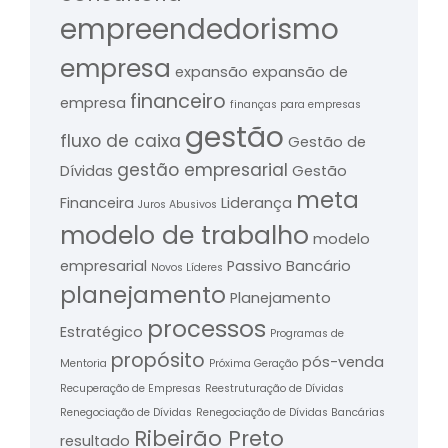
empreendedorismo
empresa
expansão
expansão de
financeiro
empresa
finanças para empresas
gestão
fluxo de caixa
Gestão de
gestão empresarial
Dívidas
Gestão
meta
Financeira
Liderança
Juros Abusivos
modelo de trabalho
modelo
empresarial
Passivo Bancário
Novos Líderes
planejamento
Planejamento
processos
Estratégico
Programas de
propósito
pós-venda
Mentoria
Próxima Geração
Recuperação de Empresas
Reestruturação de Dívidas
Renegociação de Dívidas
Renegociação de Dívidas Bancárias
Ribeirão Preto
resultado