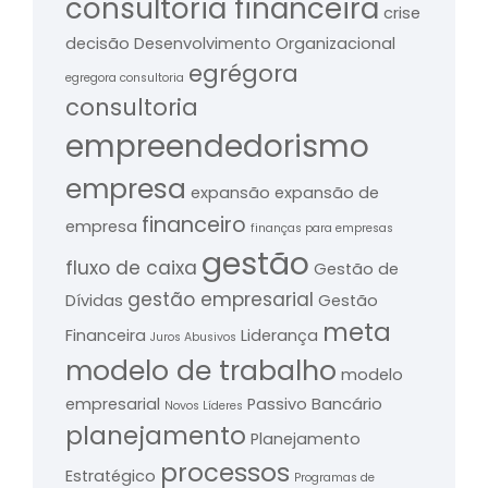
consultoria financeira
crise
decisão
Desenvolvimento Organizacional
egrégora
egregora consultoria
consultoria
empreendedorismo
empresa
expansão
expansão de
financeiro
empresa
finanças para empresas
gestão
fluxo de caixa
Gestão de
gestão empresarial
Dívidas
Gestão
meta
Financeira
Liderança
Juros Abusivos
modelo de trabalho
modelo
empresarial
Passivo Bancário
Novos Líderes
planejamento
Planejamento
processos
Estratégico
Programas de