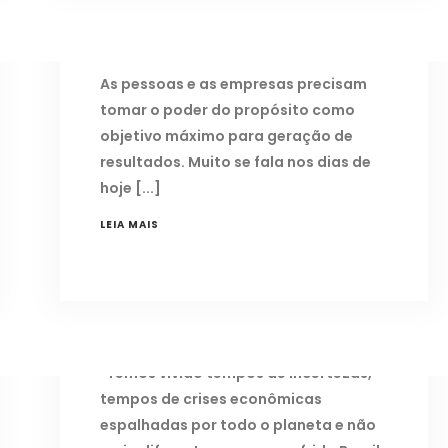
EMPRESAS
4 de setembro de 2017
As pessoas e as empresas precisam
tomar o poder do propósito como
objetivo máximo para geração de
resultados. Muito se fala nos dias de
hoje
LEIA MAIS
PORQUE AS EMPRESAS QUEBRAM?
22 de agosto de 2016
Temos vivido tempos de incertezas,
tempos de crises econômicas
espalhadas por todo o planeta e não