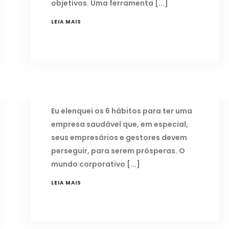
objetivos. Uma ferramenta
LEIA MAIS
OS 6 HÁBITOS PARA TER UMA
EMPRESA SAUDÁVEL
3 de abril de 2018
Eu elenquei os 6 hábitos para ter uma
empresa saudável que, em especial,
seus empresários e gestores devem
perseguir, para serem prósperas. O
mundo corporativo
LEIA MAIS
O PODER DO PROPÓSITO PARA