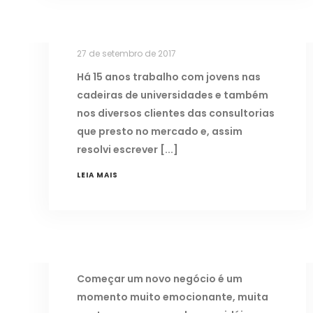
COMEÇAR A CONSTRUIR UMA
CARREIRA DE SUCESSO
27 de setembro de 2017
Há 15 anos trabalho com jovens nas
cadeiras de universidades e também
nos diversos clientes das consultorias
que presto no mercado e, assim
resolvi escrever
LEIA MAIS
START-UPS I: VOCÊ JÁ FEZ O SEU
PLANO DE NEGÓCIOS?
9 de maio de 2017
Começar um novo negócio é um
momento muito emocionante, muita