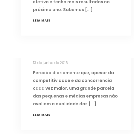
efetivo e tenha mais resultados no
próximo ano. Sabemos
LEIA MAIS
EXPERIÊNCIA DE CONSUMO – 5
REGRAS BÁSICAS PARA SER SUCESSO
COM OS CLIENTES
13 de junho de 2018
Percebo diariamente que, apesar da
competitividade e da concorrência
cada vez maior, uma grande parcela
das pequenas e médias empresas não
avaliam a qualidade das
LEIA MAIS
5 PRINCIPAIS DESAFIOS PARA UMA