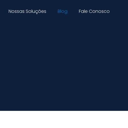
Nossas Soluções
Blog
Fale Conosco
5 ERROS QUE IMPEDEM SUA EMPRESA
DE EVOLUIR E GERAR RESULTADOS
2 de março de 2020