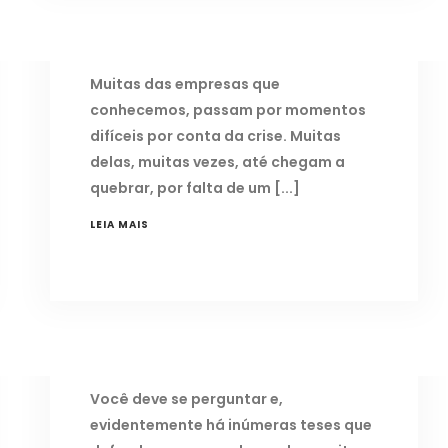
COM A CRISE?
25 de maio de 2017
Muitas das empresas que
conhecemos, passam por momentos
difíceis por conta da crise. Muitas
delas, muitas vezes, até chegam a
quebrar, por falta de um
LEIA MAIS
MODELOS MENTAIS QUE NOS
APRISIONAM NO PASSADO
15 de maio de 2016
Você deve se perguntar e,
evidentemente há inúmeras teses que