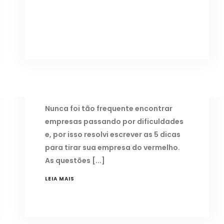
5 DICAS PARA TIRAR SUA EMPRESA
DO VERMELHO
31 de outubro de 2017
Nunca foi tão frequente encontrar
empresas passando por dificuldades
e, por isso resolvi escrever as 5 dicas
para tirar sua empresa do vermelho.
As questões
LEIA MAIS
SUA EMPRESA TAMBÉM TEM SOFRIDO